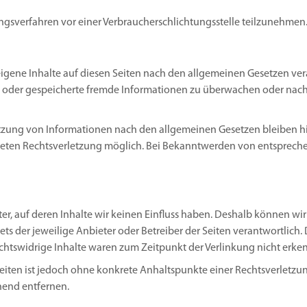
egungsverfahren vor einer Verbraucherschlichtungsstelle teilzunehmen
eigene Inhalte auf diesen Seiten nach den allgemeinen Gesetzen vera
lte oder gespeicherte fremde Informationen zu überwachen oder nach
tzung von Informationen nach den allgemeinen Gesetzen bleiben hie
kreten Rechtsverletzung möglich. Bei Bekanntwerden von entsprech
ter, auf deren Inhalte wir keinen Einfluss haben. Deshalb können wi
stets der jeweilige Anbieter oder Betreiber der Seiten verantwortlic
chtswidrige Inhalte waren zum Zeitpunkt der Verlinkung nicht erke
 Seiten ist jedoch ohne konkrete Anhaltspunkte einer Rechtsverletz
hend entfernen.