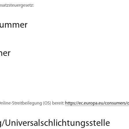
satzsteuergesetz:
snummer
her
nline-Streitbeilegung (OS) bereit:
https://ec.europa.eu/consumers/
/Universal­schlichtungs­stelle